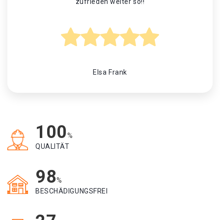
zufrieden weiter so!!
Elsa Frank
100
%
QUALITÄT
98
%
BESCHÄDIGUNGSFREI